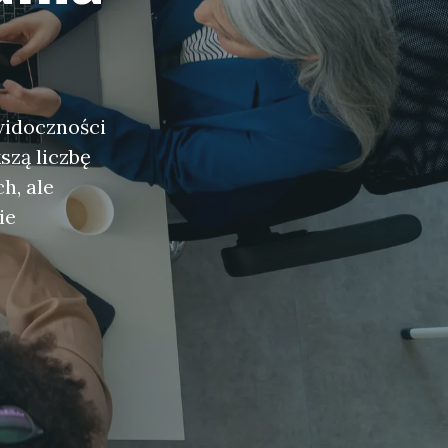
widoczności
szą liczbę
h, ale
ie