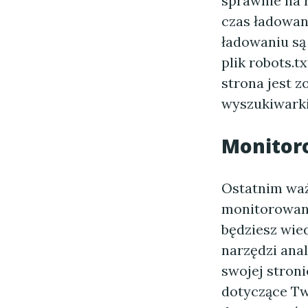
sprawnie na r
czas ładowani
ładowaniu są
plik robots.
strona jest 
wyszukiwarki
Monitoro
Ostatnim waż
monitorowani
będziesz wied
narzędzi anal
swojej stroni
dotyczące Tw