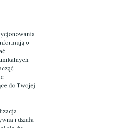
zycjonowania
informują o
ać
 unikalnych
acząć
ne
ące do Twojej
izacja
ywna i działa