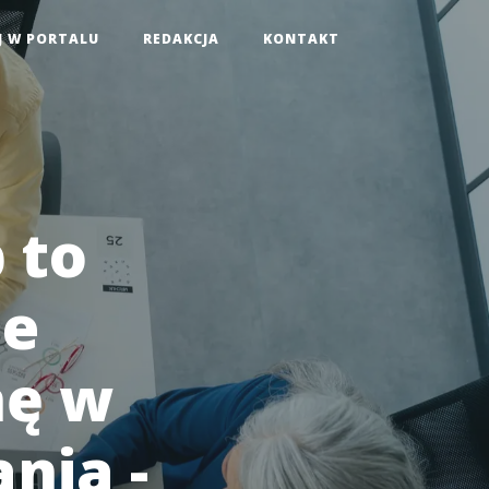
J W PORTALU
REDAKCJA
KONTAKT
 to
ie
nę w
nia -