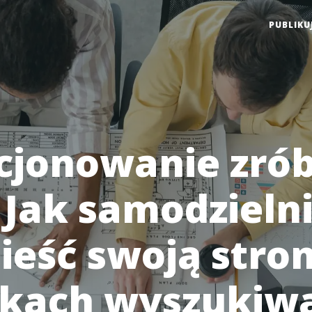
PUBLIKU
cjonowanie zrób
 Jak samodzieln
ieść swoją stro
kach wyszukiwa