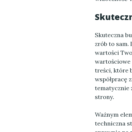
Skutecz
Skuteczna bu
zrób to sam.
wartości Two
wartościowe l
treści, któr
współpracę z
tematycznie z
strony.
Ważnym eleme
techniczna st