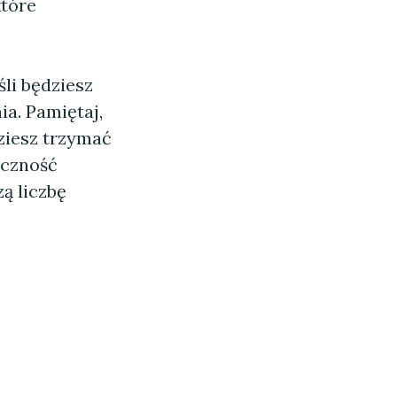
które
li będziesz
ia. Pamiętaj,
dziesz trzymać
oczność
ą liczbę