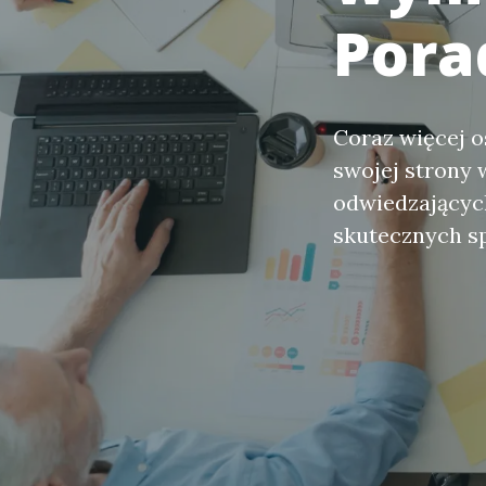
Pora
Coraz więcej o
swojej strony 
odwiedzających
skutecznych sp