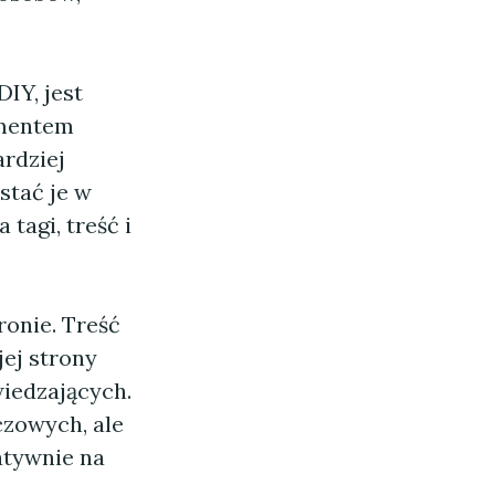
IY, jest
ementem
ardziej
stać je w
tagi, treść i
ronie. Treść
ej strony
wiedzających.
czowych, ale
atywnie na