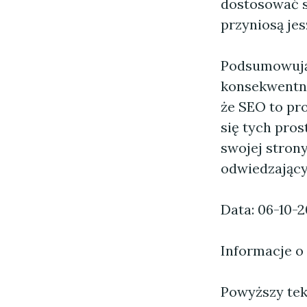
dostosować s
przyniosą jes
Podsumowując
konsekwentny,
że SEO to pro
się tych pro
swojej stron
odwiedzający
Data: 06-10-
Informacje o
Powyższy tekst