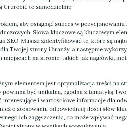
 Ci zrobić to samodzielnie.
okiem, aby osiągnąć sukces w pozycjonowaniu D
 kluczowych. Słowa kluczowe są kluczowym el
gii SEO. Musisz zidentyfikować te, które są najb
la Twojej strony i branży, a następnie wykorzy
miejscach na stronie, takich jak nagłówki, meta 
nym elementem jest optymalizacja treści na st
y powinna być unikalna, zgodna z tematyką Twoj
ć interesujące i wartościowe informacje dla od
nież o stosowaniu odpowiedniej ilości słów klu
ernego ich zagęszczenia, co może wpływać neg
wojej strony w wynikach wyszukiwania.