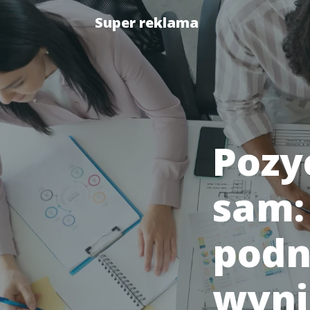
Super reklama
Pozy
sam:
podn
wyni