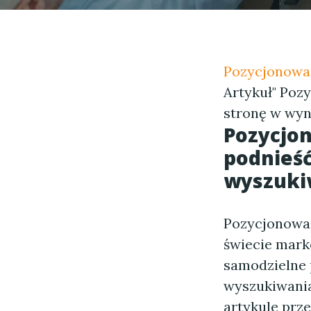
Pozycjonowan
Artykuł" Poz
stronę w wyn
Pozycjon
podnieść
wyszuki
Pozycjonowan
świecie mark
samodzielne 
wyszukiwania
artykule prz