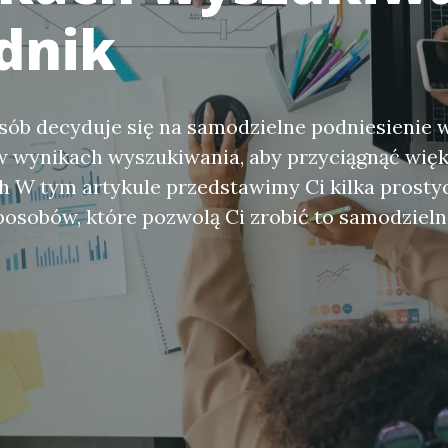
dnik
sób decyduje się na samodzielne podniesienie 
w wynikach wyszukiwania, aby przyciągnąć więk
 W tym artykule przedstawimy Ci kilka prostyc
osobów, które pozwolą Ci zrobić to samodzieln