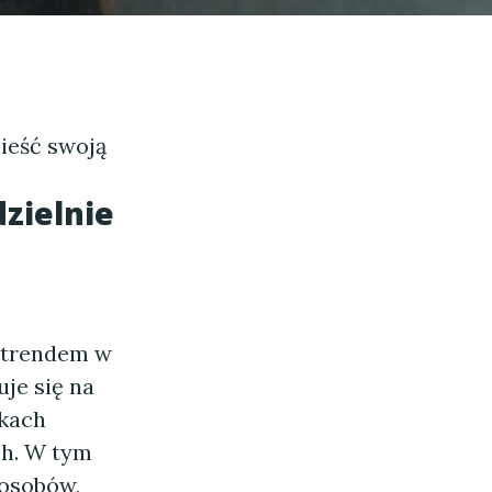
ieść swoją
zielnie
m trendem w
je się na
ikach
ch. W tym
posobów,