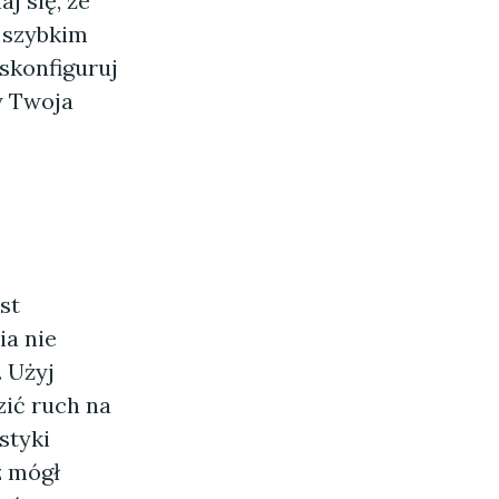
j się, że
o szybkim
skonfiguruj
y Twoja
st
ia nie
. Użyj
zić ruch na
styki
z mógł