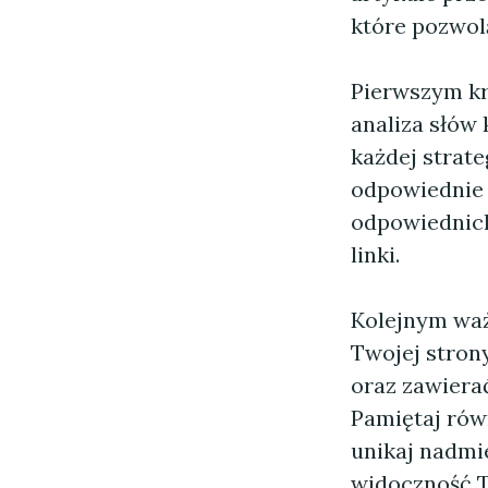
które pozwolą
Pierwszym kr
analiza słów
każdej strate
odpowiednie d
odpowiednich 
linki.
Kolejnym waż
Twojej stron
oraz zawiera
Pamiętaj rów
unikaj nadmi
widoczność T