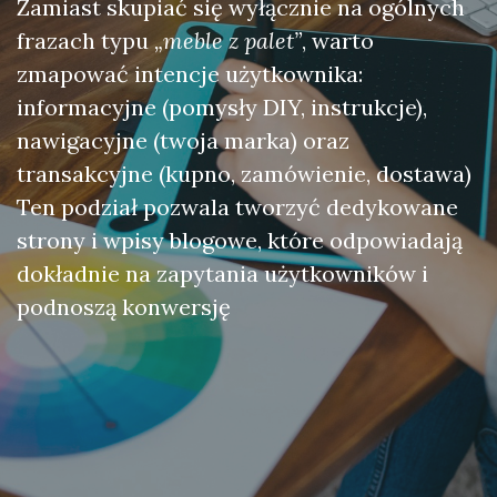
Zamiast skupiać się wyłącznie na ogólnych
frazach typu
„meble z palet”
, warto
zmapować intencje użytkownika:
informacyjne (pomysły DIY, instrukcje),
nawigacyjne (twoja marka) oraz
transakcyjne (kupno, zamówienie, dostawa)
Ten podział pozwala tworzyć dedykowane
strony i wpisy blogowe, które odpowiadają
dokładnie na zapytania użytkowników i
podnoszą konwersję