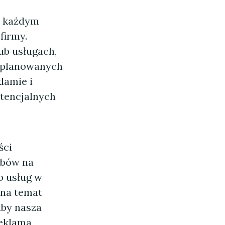
na każdym
firmy.
ub usługach,
ń planowanych
lamie i
otencjalnych
ści
obów na
b usług w
 na temat
aby nasza
reklama