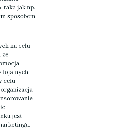
 taka jak np.
znym sposobem
ych na celu
 ze
romocja
 lojalnych
w celu
 organizacja
onsorowanie
ie
nku jest
marketingu.