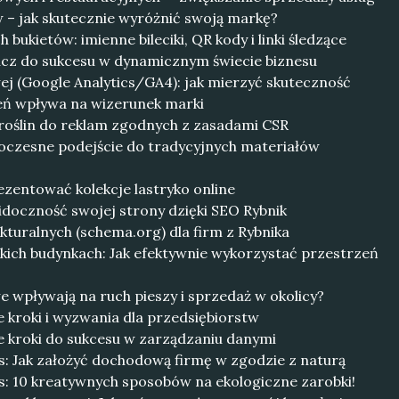
 – jak skutecznie wyróżnić swoją markę?
bukietów: imienne bileciki, QR kody i linki śledzące
lucz do sukcesu w dynamicznym świecie biznesu
wej (Google Analytics/GA4): jak mierzyć skuteczność
eleń wpływa na wizerunek marki
 roślin do reklam zgodnych z zasadami CSR
woczesne podejście do tradycyjnych materiałów
rezentować kolekcje lastryko online
idoczność swojej strony dzięki SEO Rybnik
turalnych (schema.org) dla firm z Rybnika
ich budynkach: Jak efektywnie wykorzystać przestrzeń
 wpływają na ruch pieszy i sprzedaż w okolicy?
kroki i wyzwania dla przedsiębiorstw
 kroki do sukcesu w zarządzaniu danymi
s: Jak założyć dochodową firmę w zgodzie z naturą
s: 10 kreatywnych sposobów na ekologiczne zarobki!