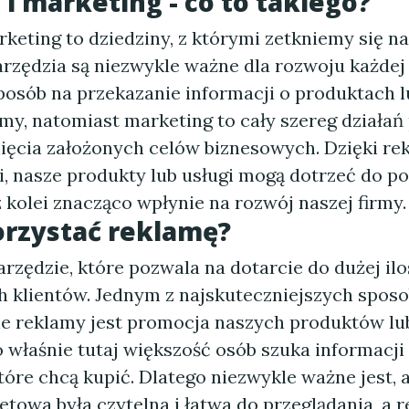
i marketing - co to takiego?
rketing to dziedziny, z którymi zetkniemy się 
rzędzia są niezwykle ważne dla rozwoju każdej 
posób na przekazanie informacji o produktach l
emy, natomiast marketing to cały szereg działa
ięcia założonych celów biznesowych. Dzięki rek
, nasze produkty lub usługi mogą dotrzeć do p
z kolei znacząco wpłynie na rozwój naszej firmy.
orzystać reklamę?
rzędzie, które pozwala na dotarcie do dużej ilo
h klientów. Jednym z najskuteczniejszych spos
e reklamy jest promocja naszych produktów lu
o właśnie tutaj większość osób szuka informacji
óre chcą kupić. Dlatego niezwykle ważne jest, 
etowa była czytelna i łatwa do przeglądania, a 