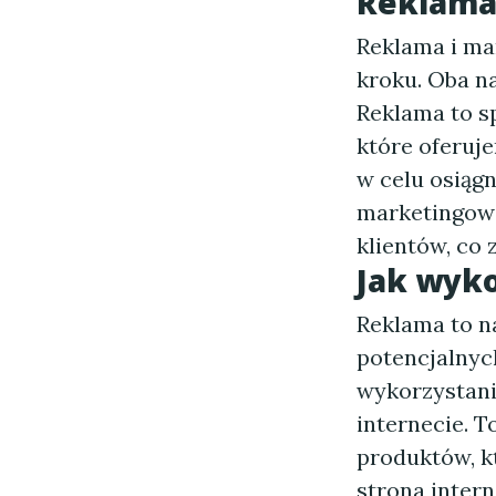
Reklama 
Reklama i ma
kroku. Oba na
Reklama to s
które oferuj
w celu osiągn
marketingowi
klientów, co 
Jak wyk
Reklama to na
potencjalnyc
wykorzystani
internecie. T
produktów, kt
strona intern