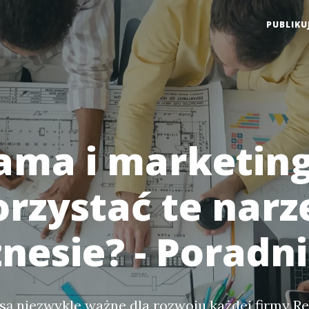
PUBLIKU
ama i marketing 
rzystać te narz
znesie? - Poradn
są niezwykle ważne dla rozwoju każdej firmy R