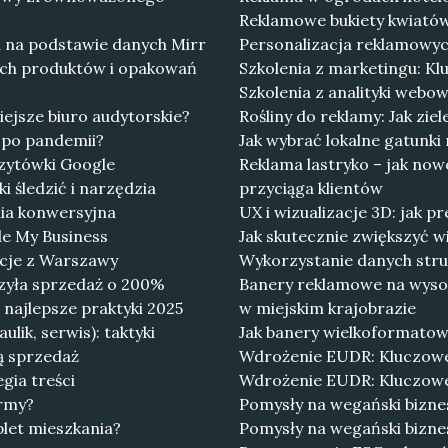
Reklamowe bukiety kwiatów
 na podstawie danych Mirr
Personalizacja reklamowych 
ych produktów i opakowań
Szkolenia z marketingu: K
Szkolenia z analityki webo
ejsze biuro audytorskie?
Rośliny do reklamy: Jak zi
ą po pandemii?
Jak wybrać lokalne gatunki
izytówki Google
Reklama lastryko – jak no
i śledzić i narzędzia
przyciąga klientów
nia konwersyjna
UX i wizualizacje 3D: jak p
le My Business
Jak skutecznie zwiększyć w
ncje z Warszawy
Wykorzystanie danych struk
szyła sprzedaż o 200%
Banery reklamowe na wysok
najlepsze praktyki 2025
w miejskim krajobrazie
lik, serwis): taktyki
Jak banery wielkoformatowe
zą sprzedaż
Wdrożenie EUDR: Kluczowe 
gia treści
Wdrożenie EUDR: Kluczowe
irmy?
Pomysły na wegański bizne
plet mieszkania?
Pomysły na wegański bizne