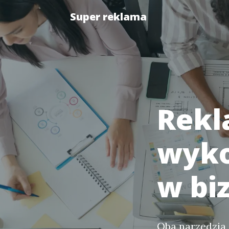
Super reklama
Rekl
wyko
w bi
Oba narzędzia 