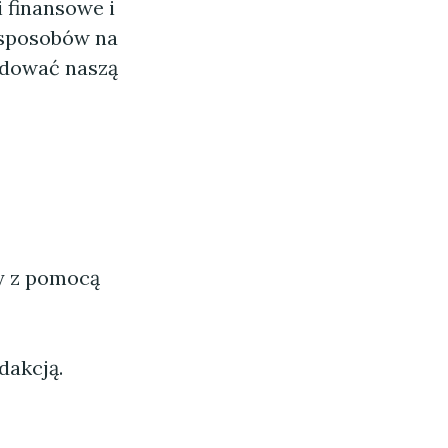
 finansowe i
 sposobów na
budować naszą
ny z pomocą
dakcją.