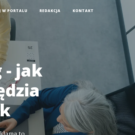
J W PORTALU
REDAKCJA
KONTAKT
- jak
ędzia
ik
eklama to