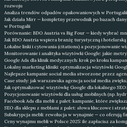
rozwoju
Analiza trendów odpadów opakowaniowych w Portugalii
Jak działa Mirr — kompletny przewodnik po bazach dan
w Portugalii
Porównanie: BDO Austria vs Big Four — kiedy wybrać mni
Jak BDO Austria wspiera branżę turystyczną i hotelarsk
Lokalne linki i cytowania (citations) a pozycjonowanie w
Monitorowanie i analityka wizytówki Google: jakie metryk
Google Ads dla klinik medycznych: krok po kroku kampa
Lokalny marketing kliniki: optymalizacja wizytówki Goog
Najlepsze kampanie social media stworzone przez age
Case study: jak warszawska agencja social media zwięk
Jak optymalizować wizytówkę Google dla lokalnego SEO: 
Pozycjonowanie wizytówki dla usług mobilnych (np. hydrau
Facebook Ads dla mebli z palet: kampanie, które zwięks
SEO dla sklepu z meblami z palet: słowa kluczowe i strate
Subskrypcja mebli: rewolucja w wynajmie — co oferują f
Ceny wynajmu mebli w Polsce 2025: ile zapłacisz za kom